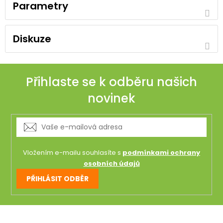
Parametry
Diskuze
Přihlaste se k odběru našich
novinek
Vložením e-mailu souhlasíte s
podmínkami ochrany
osobních údajů
PŘIHLÁSIT ODBĚR
Z