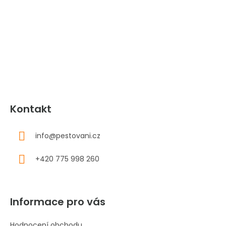
á
p
a
t
í
Kontakt
info
@
pestovani.cz
+420 775 998 260
Informace pro vás
Hodnocení obchodu