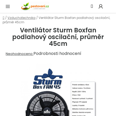
Přejít
Hledat
NÁ
na
KOŠ
obsah
Domů
/
Vzduchotechnika
/
Ventilátor Sturm Boxfan podlahový oscilační,
průměr 45cm
Ventilátor Sturm Boxfan
podlahový oscilační, průměr
45cm
Průměrné
Podrobnosti hodnocení
Neohodnoceno
hodnocení
produktu
je
0,0
z
5
hvězdiček.