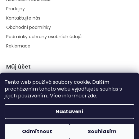
Prodejny
Kontaktujte nás
Obchodní podmínky
Podmínky ochrany osobních údajů
Reklamace
Můj účet
Přihlásit se
Tento web používá soubory cookie. Dalším
Registrace
procházením tohoto webu vyjadřujete souhlas s
jejich používáním.. Více informací
zde
.
Historie objednávek
Nastavení
Odmítnout
Souhlasím
Vytvořil Shoptet
|
Anque Media