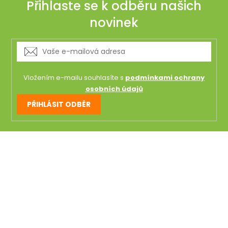
Přihlaste se k odběru našich
novinek
Vložením e-mailu souhlasíte s
podmínkami ochrany
osobních údajů
PŘIHLÁSIT ODBĚR
Z
á
p
a
t
í