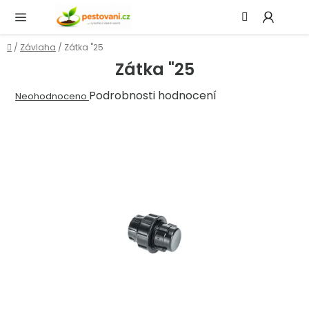
Přejít
Hledat
NÁ
na
KOŠ
obsah
Domů
/
Závlaha
/
Zátka "25
Zátka "25
Průměrné
Podrobnosti hodnocení
Neohodnoceno
hodnocení
produktu
je
0,0
z
5
hvězdiček.