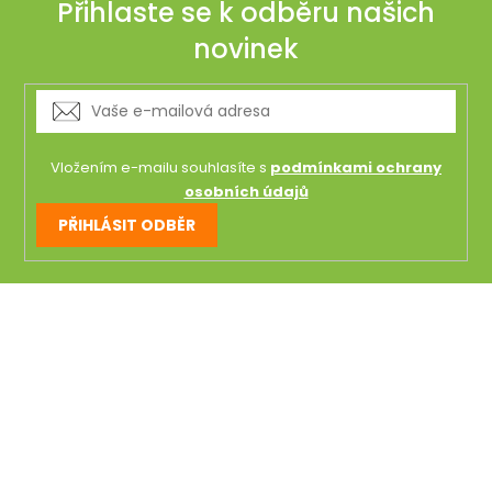
Přihlaste se k odběru našich
novinek
Vložením e-mailu souhlasíte s
podmínkami ochrany
osobních údajů
PŘIHLÁSIT ODBĚR
Z
á
p
a
t
í